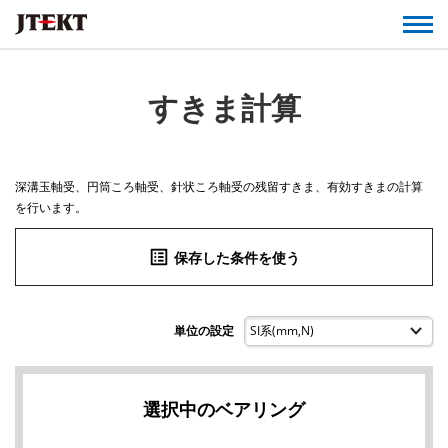
すきま計算
深溝玉軸受、円筒ころ軸受、針状ころ軸受の残留すきま、有効すきまの計算
を行います。
list_alt
保存した条件を使う
単位の設定
選択中のベアリング