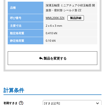
深溝玉軸受 ミニアチュア小径玉軸受 開
品種
放形・密封形 シールド形 ZZ
呼び番号
WML2006 ZZX
製品詳細
主要寸法
2 x 6 x 3 mm
動定格荷重
0.410 kN
静定格荷重
0.10 kN
reply
製品を変更する
計算条件
初期すきま