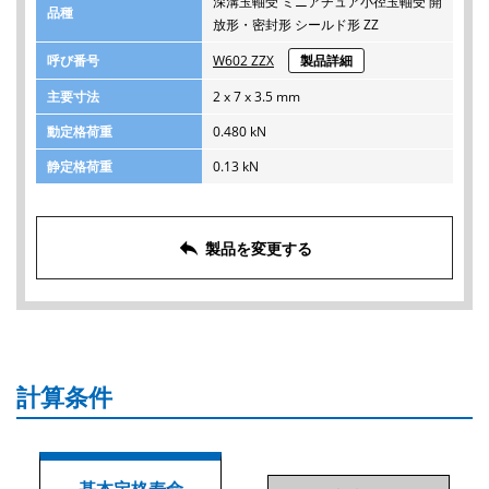
深溝玉軸受 ミニアチュア小径玉軸受 開
品種
放形・密封形 シールド形 ZZ
呼び番号
W602 ZZX
製品詳細
主要寸法
2 x 7 x 3.5 mm
動定格荷重
0.480 kN
静定格荷重
0.13 kN
reply
製品を変更する
計算条件