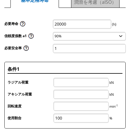
基本定格寿命
潤滑を考慮（aISO）
必要寿命
(h)
信頼度係数 a1
必要安全率
条件1
ラジアル荷重
kN
アキシアル荷重
kN
-1
回転速度
min
使用割合
%