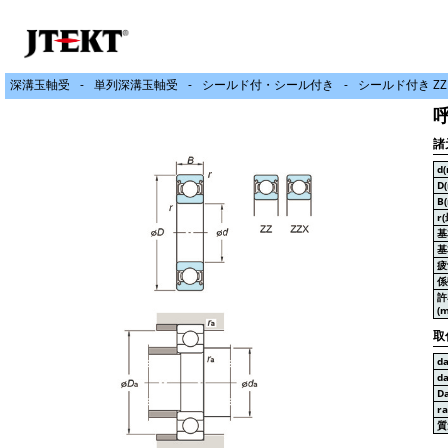
深溝玉軸受
単列深溝玉軸受
シールド付・シール付き
シールド付き ZZ
呼
諸
d
D
B
r
基
基
疲
係
許
(m
取
d
d
D
r
質