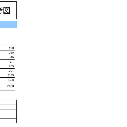
考図
190
290
46
2.1
235
201
7.35
15.8
2100