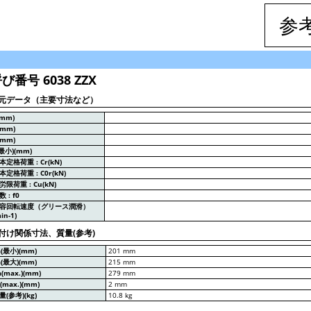
参
び番号 6038 ZZX
元データ（主要寸法など）
(mm)
(mm)
(mm)
(最小)(mm)
本定格荷重 : Cr(kN)
本定格荷重 : C0r(kN)
労限荷重 : Cu(kN)
数 : f0
容回転速度（グリース潤滑）
in-1)
付け関係寸法、質量(参考)
a(最小)(mm)
201 mm
a(最大)(mm)
215 mm
a(max.)(mm)
279 mm
a(max.)(mm)
2 mm
量(参考)(kg)
10.8 kg