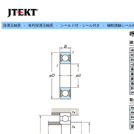
深溝玉軸受
単列深溝玉軸受
シールド付・シール付き
極軽接触シール付
呼
諸
d
D
B
r
基
基
疲
係
許
(m
取
d
d
D
r
質