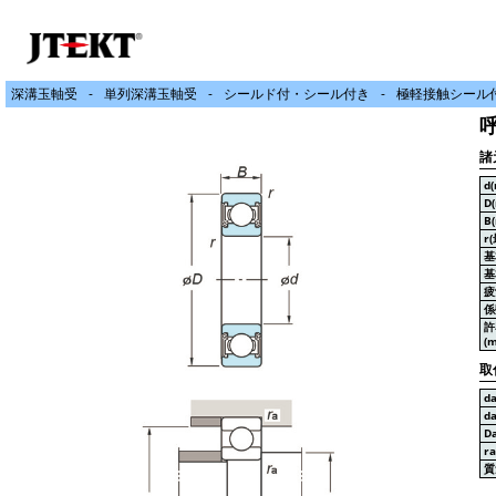
深溝玉軸受
単列深溝玉軸受
シールド付・シール付き
極軽接触シール付
呼
諸
d
D
B
r
基
基
疲
係
許
(m
取
d
d
D
r
質