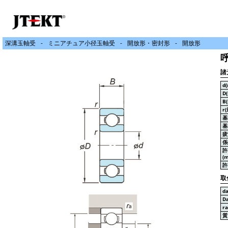
深溝玉軸受
ミニアチュア小径玉軸受
開放形・密封形
開放形
呼
諸
d
D
B
r
基
基
疲
係
許
(m
許
取
d
D
r
質