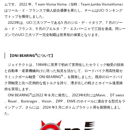
ムです。 2022 年、T eam Visma Visma（当時：Team Jumbo VismaVisma）
はツール・ド・フランスで個人総合優勝を果たし、チームはUCI ランキング
でトップを獲得しました。
2023年は、UCI 三大ツアーである5 月のジロ・デ・イタリア、7 月のツー
ル・ド・フランス、9 月のブエルタ・ア・エスパーニャで三冠を達成。同シー
ズンでのUCI 三大ツアー完全制覇は世界初の偉業となります。
®
【ONI
BEARING
について】
ジェイテクトは、1984年に世界で初めて実用化したセラミック軸受の技術
と自動車・産業機械向けに培った知見を活かして、ロードバイク用高性能セ
®
ラミックボール軸受「ONI
BEARING
」を開発しました。既存のロードバイ
ク用軸受と比べ圧倒的な低トルクを誇り、漕ぎ出しの軽さとホイール速度維
持を実現します。
®
ONI BEARING
は2022 年８月に発売し、2023年8月にはMavic 、DT swiss
、Roval 、Bontrager 、Vision 、ZIPP 、ENVE のホイールに適合する型式をラ
インアップ。さらには、2024 年3 月にボトムブラケット用を新開発しまし
た。