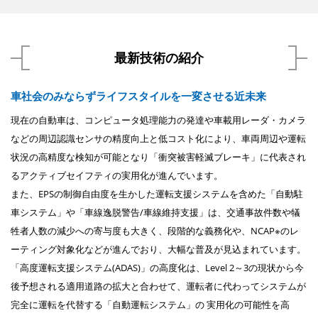
最新技術の紹介
車社会のみならずライフスタイルを一変させる近未来
現在の自動車は、コンピュータ処理能力の発達や車載用レーダ・カメラ
などの周辺認識センサの精度向上と低コスト化により、車両周辺や運転
状況の高精度な検知が可能となり「衝突被害軽滅ブレーキ」に代表され
るアクティブセイフティの実用化が進んでいます。
また、EPSの制御自由度を生かした運転支援システムを含めた「自動駐
車システム」や「車線逸脱警告/車線維持支援」は、交通事故件数や犠
牲者人数の減少への寄与度も大きく、段階的な義務化や、NCAP※のレ
ーティング対象化などが進んでおり、大幅な普及が見込まれています。
「高度運転支援システム(ADAS)」の高度化は、Level 2～3の現状から今
後予想される適用道路の拡大と合わせて、運転者に代わってシステムが
完全に運転を代替する「自動運転システム」の 実用化の可能性を高