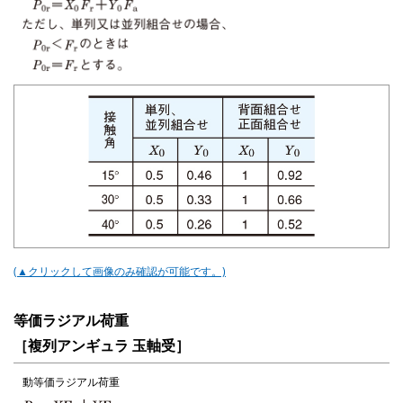
(▲クリックして画像のみ確認が可能です。)
等価ラジアル荷重
［複列アンギュラ 玉軸受］
動等価ラジアル荷重