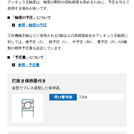
アンギュラ玉軸受は、軸受の剛性や回転精度を高めるために、予圧を与えて
使用する場合が多いです。
「軸受の予圧」について
参照：軸受の予圧
工作機械主軸などに使用される5級以上の高精度組合せアンギュラ玉軸受に
対しては、微予圧（S）、軽予圧（L）、中予圧（M）、重予圧（H）の4種
類の標準予圧量を設定しています。
「予圧量」について
参照：予圧量
打抜き保持器付き
金型でプレス成型した保持器。
呼び番号例
7204