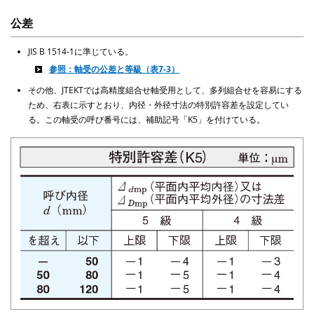
公差
JIS B 1514-1に準じている。
参照：軸受の公差と等級（表7-3）
その他、JTEKTでは高精度組合せ軸受用として、多列組合せを容易にする
ため、右表に示すとおり、内径・外径寸法の特別許容差を設定してい
る。この軸受の呼び番号には、補助記号「K5」を付けている。