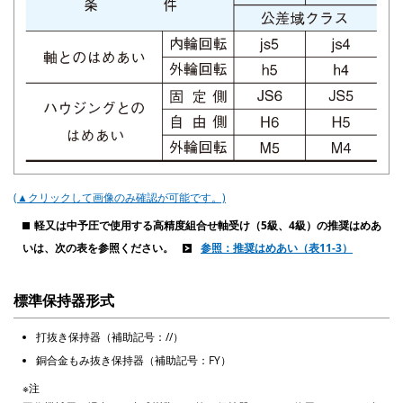
(▲クリックして画像のみ確認が可能です。)
軽又は中予圧で使用する高精度組合せ軸受け（5級、4級）の推奨はめあ
いは、次の表を参照ください。
参照：推奨はめあい（表11-3）
標準保持器形式
打抜き保持器（補助記号：//）
銅合金もみ抜き保持器（補助記号：FY）
※注