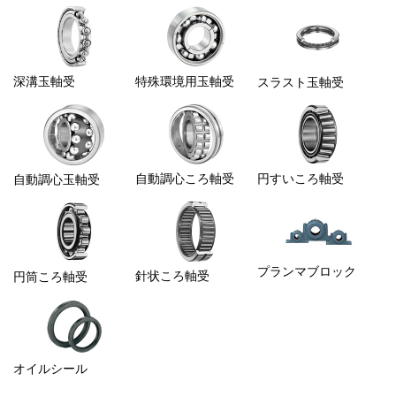
深溝玉軸受
特殊環境用玉軸受
スラスト
玉軸受
自動調心
ころ軸受
円すい
ころ軸受
自動調心玉軸受
プランマブロック
針状ころ軸受
円筒ころ軸受
オイルシール