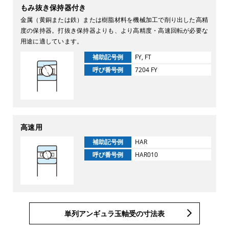
もみ抜き保持器付き
金属（黄銅または鉄）または樹脂材料を機械加工で削り出した高精
度の保持器。打抜き保持器よりも、より高精度・高速回転が必要な
用途に適しています。
補助記号例
FY, FT
呼び番号例
7204 FY
高速用
補助記号例
HAR
呼び番号例
HAR010
単列アンギュラ玉軸受の寸法表