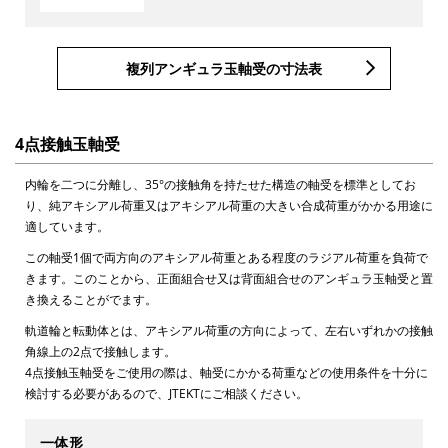
複列アンギュラ玉軸受の寸法表
4点接触玉軸受
内輪を二つに分離し、35°の接触角を持たせた構造の軸受を標準としてお
り、純アキシアル荷重又はアキシアル荷重の大きい合成荷重がかかる用途に
適しています。
この軸受1個で両方向のアキシアル荷重とある程度のラジアル荷重を負荷で
きます。このことから、正面組合せ又は背面組合せのアンギュラ玉軸受と置
き換えることがでます。
軌道輪と転動体とは、アキシアル荷重の方向によって、左右いずれかの接触
角線上の2点で接触します。
4点接触玉軸受をご使用の際は、軸受にかかる荷重などの使用条件を十分に
検討する必要があるので、JTEKTにご相談ください。
一体形