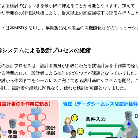
による検討のばらつきを最小限に抑えることが可能となります。加えて
いた新開発の評価試験機により、従来以上の高速回転下で評価を行うこ
クトは本
MBD
を活用し、早期製品化や製品の高機能化などのソリューシ
幹システムによる設計プロセスの短縮
受の設計プロセスは、設計者自身が多岐にわたる技術計算を手作業で繰
かる時間のロス、設計者による検討のばらつきが課題となっていました
検討から作図までをシームレスに完了できる設計基幹システムを開発。
に短縮し、設計者の経験に関係なく、優れた検討が可能となりました。