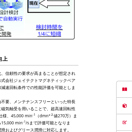
向上
化、信頼性の要求が高まることが想定され
株式会社ジェイテクトマグネティックベア
加減速回転条件での性能評価を可能としま
油不要、メンテナンスフリーといった特長
に磁気軸受を用いることで、超高速回転性
-1
※２
仕様、
45,000 min
（
dmn
値
270
万）ま
-1
る
15,000 min
/s
まで評価可能となりま
潤滑およびグリース潤滑に対応します。