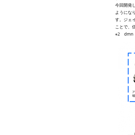
今回開発
ようにな
す。ジェ
ことで、
※2 dm