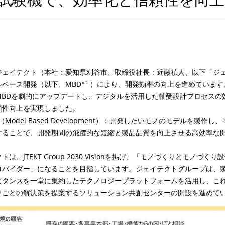
ジェイテクト（本社：愛知県刈谷市、取締役社長：近藤禎人、以下「ジ
※１
ルベース開発（以下、
MBD
）により、開発効率の向上を進めています
MBD
を劇的にアップデートし、デジタルを活用した軸受設計プロセスの
頼性向上を実現しました。
（
Model Based Development
）：開発したいモノのモデルを製作し、
することで、開発期間の飛躍的な短縮と製品品質を向上させる高効率な
クトは、
JTEKT Group 2030 Vision
を掲げ、「モノづくりとモノづくり設
ロバイダー」になることを目指しています。ジェイテクトグループは、
ピタンスを一堂に集約したテクノロジープラットフォームを活用し、こ
りごとの解決策を提案するソリューション共創センターの開設を進めて