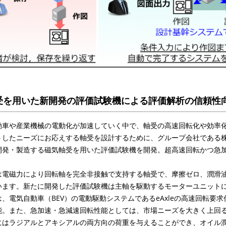
受を用いた新開発の評価試験機による評価解析の信頼性
動車や産業機械の電動化が加速していく中で、軸受の高速回転化や効率
うしたニーズにお応えする軸受を設計するために、グループ会社である
開発・製造する磁気軸受を用いた評価試験機を開発。超高速回転かつ急
は電磁力により回転軸を完全非接触で支持する軸受で、摩擦ゼロ、潤滑
います。新たに開発した評価試験機は主軸を駆動するモーターユニット
は、電気自動車（
BEV
）の電動駆動システムである
eAxle
の高速回転要求
能。また、急加速・急減速回転性能としては、市場ニーズを大きく上回
にはラジアルとアキシアルの両方向の荷重を与えることができ、オイル