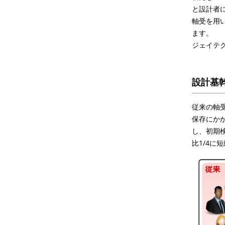
と設計者
軸受を用
ます。
ジェイテ
設計基
従来の軸
保存にか
し、初期
比1/4