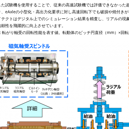
した試験機を使用することで、従来の高速試験機では評価できなかった
り、
eAxle
の小型化・高出力化要求に対し高速回転下でも破損や焼付きが
イテクトはデジタル上でのシミュレーション結果を精査し、リアルの現
信頼性を飛躍的に向上させています。
n : 転がり軸受の回転性能を表す値。転動体のピッチ円直径（mm）×回転