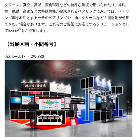
クリーン、真空、高温、腐食環境などの特殊な環境で用いられたり、非磁
性、絶縁、高速などの特殊性能が要求されるベアリングにおいては、ベアリ
ング鋼を材料とする一般のベアリングや、油・グリースなどの潤滑剤が使用
できない場合があります。これらのご要望にお応えするソリューションとし
®
て
EXSEV
をご提案します。
【出展区画・小間番号】
西
2
ホール
1F
・
2W-Y30