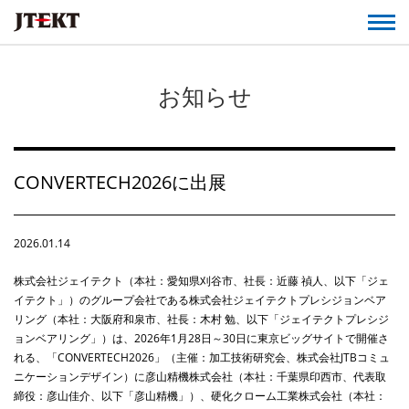
お知らせ
CONVERTECH2026に出展
2026.01.14
株式会社ジェイテクト（本社：愛知県刈谷市、社長：近藤
禎人、以下「ジェ
イテクト」）のグループ会社である
株式会社ジェイテクトプレシジョンベア
リング（本社：大阪府和泉市、社長：木村 勉、以下「ジェイテクトプレシジ
ョンベアリング」）は、
2026
年
1
月
28
日～
30
日に東京ビッグサイトで開催さ
れる、「
CONVERTECH2026
」（主催：加工技術研究会、株式会社
JTB
コミュ
ニケーションデザイン）に彦山精機株式会社（本社：千葉県印西市、代表取
締役：彦山佳介、以下「彦山精機」）、硬化クローム工業株式会社（本社：