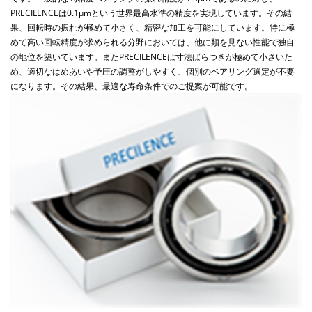
PRECILENCE
は
0.1µm
という世界最高水準の精度を
実現しています。
その結
果、回転時の振れが極めて小さく、精密な加工を可能
にしています。特に極
めて高い回転精度が求められる分野に
おいては、他に類を見ない性能で独自
の地位を築いています。
また
PRECILENCE
は寸法ばらつきが極めて小さいた
め、
適切なはめあいや予圧の調整がしやすく、個別のベアリング選定が
不要
になります。その結果、最適な寿命条件でのご提案が可能です。