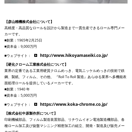
【彦山精機株式会社について】
高精度・高品質なロールを設計から製造まで一貫生産できるロール専門メー
カーです。
■創業：
1965
年
2
月
25
日
■資本金：
9,000
万円
http://www.hikoyamaseiki.co.jp/
■ウェブサイト：
【硬化クローム工業株式会社について】
業界の定番である⼯業用硬質クロムめっき、電気ニッケルめっきの技術で鉄
鋼、製紙、フィルム、その他、
『
Roll To Roll
製造』あらゆる業界へ多機能表
面処理ロールを提供しているメーカーです。
■創業：
1940
年
■資本⾦
：5,000
万円
https://www.koka-chrome.co.jp/
■ウェブサイト
：
【株式会社中原製作所について】
印刷機械部品、フィルム製造装置部品、リチウムイオン電池製造機部品、各
種ロール加⼯及び旋盤マシニング
精密加⼯の組⽴、開発・製造及び販売メー
カーです