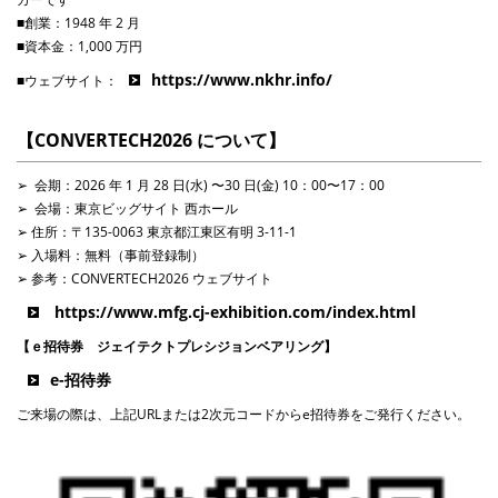
■創業：
1948
年
2
⽉
■資本⾦：
1,000
万円
https://www.nkhr.info/
■ウェブサイト
：
【
CONVERTECH2026
について】
➢
会期
：2026
年
1
⽉
28
⽇
(
水
)
〜
30
⽇
(
⾦
) 10：00
〜
17：00
➢
会場
：
東京ビッグサイト 西ホール
➢
住所
：
〒
135-0063
東京都江東区有明
3-11-1
➢
⼊場料
：
無料（事前登録制）
➢
参考
：CONVERTECH2026
ウェブサイト
https://www.mfg.cj-exhibition.com/index.html
【ｅ招待券 ジェイテクトプレシジョンベアリング】
e-
招待券
ご来場の際は、上記
URL
または
2
次元コードから
e
招待券をご発行ください。