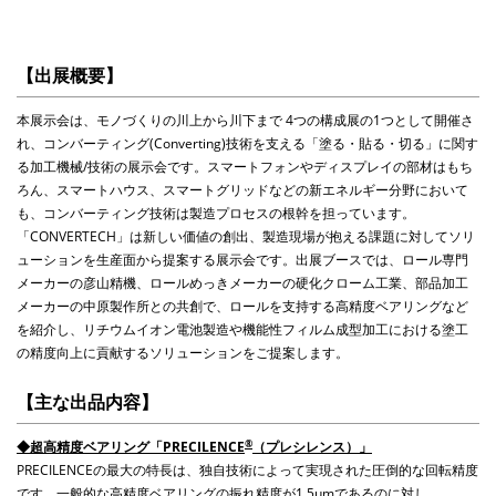
【出展概要】
本展⽰会は、モノづくりの川上から川下まで
4
つの構成展の
1
つとして開催さ
れ、コンバーティング
(Converting)
技術を⽀える「塗る・貼る・切る」に関す
る加⼯機械
/
技術の展⽰会です。スマートフォンやディスプレイの部材はもち
ろん、スマートハウス、スマートグリッドなどの新エネルギー分野において
も、コンバーティング技術は製造プロセスの根幹を担っています。
「
CONVERTECH
」は新しい価値の創出、製造現場が抱える課題に対してソリ
ューションを生産面から提案する展⽰会です。
出展ブースでは、ロール専門
メーカーの彦⼭精機、ロールめっきメーカーの硬化クローム⼯業、部品加⼯
メーカーの中原製作所との共創で、ロールを⽀持する⾼精度ベアリングなど
を紹介し、リチウムイオン電池製造や機能性フィルム成型加⼯における塗⼯
の精度向上に貢献するソリューションをご提案します。
【主な出品内容】
®
◆超高精度ベアリング「
PRECILENCE
（プレシレンス）」
PRECILENCE
の最大の特長は、独自技術によって実現された圧倒的な回転精度
です。
一般的な高精度ベアリングの振れ精度が
1.5µm
であるのに
対し、