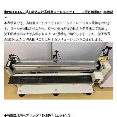
®
◆
PRECILENCE
を組込んだ高精度ロールユニット ～振れ精度
0.5
μｍ達成
～
本展示会では、高精度ロールユニットのデモンストレーション展示を行いま
す。
ロールを回転させながら、ロール振れ精度の良さをデモ機にて実演し、
塗工面精度の向上や歩留まり向上への
貢献をご紹介します。また、塗工装置
の設計や組付け時の困りごとに対するソリューションをご提案します。
®
◆特殊環境用ベアリング「
EXSEV
（エクゼブ）」