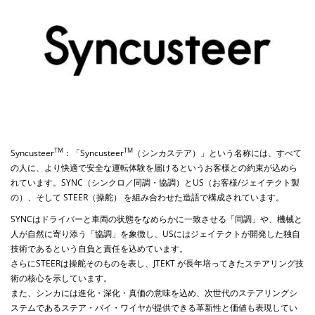
TM
TM
Syncusteer
：「
Syncusteer
（シンカステア）」という名称には、すべて
の人に、より快適で安全な運転体験を届けるというお客様との約束が込めら
れています。
SYNC
（シンクロ／同調・協調）と
US
（お客様
/
ジェイテクト製
の）、そして
STEER
（操舵） を組み合わせた造語で構成されています。
SYNC
はドライバーと車両の状態をなめらかに一致させる「同調」や、機械と
人が自然に寄り添う「協調」を象徴し、
US
にはジェイテクトが開発した独自
技術であるという自負と責任を込めています。
さらに
STEER
は操舵そのものを表し、
JTEKT
が長年培ってきたステアリング技
術の核心を示しています。
また、シンカには進化・深化・真価の意味を込め、次世代のステアリングシ
ステムであるステア・バイ・ワイヤが提供できる革新性と価値も表現してい