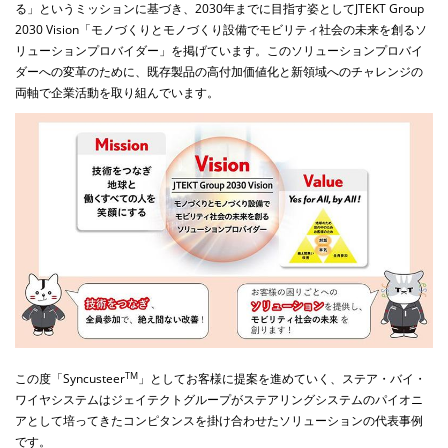
る」というミッションに基づき、
2030
年までに目指す姿として
JTEKT Group
2030 Vision
「モノづくりとモノづくり設備でモビリティ社会の未来を創るソ
リューションプロバイダー」を掲げています。このソリューションプロバイ
ダーへの変革のために、既存製品の高付加価値化と新領域へのチャレンジの
両軸で企業活動を取り組んでいます。
TM
この度「
Syncusteer
」としてお客様に提案を進めていく、ステア・バイ・
ワイヤシステムはジェイテクトグループがステアリングシステムのパイオニ
アとして培ってきたコンピタンスを掛け合わせたソリューションの代表事例
です。