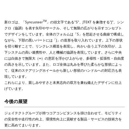
TM
新ロゴは、「
Syncusteer
」の頭文字である
"S"
、
JTEKT
を象徴する
"J"
、シン
クロ（協調）を表す矢印やサークル、そして無限の広がりを示すコンセプト
でデザインをしています。全体のフォルムは「
S
」を想起させる曲線で構成し
ながら、下部の黒いパートには「
J
」の造形を取り入れています。
上下の形状
を切り離すことで、リンクレス構造を表現し、向かい合う上下の矢印が、上
下システムの高い連携性や、人と機械の協調を表現しています。さらに中央
には白抜きで無限大（
∞
）の意匠を浮かび上がらせ、多様性・拡張性・自由度
の高さを示しています。
また、ロゴ全体は丸みを帯びた柔らかな形状によっ
て、従来のステアリングホイールから新しい形状のハンドルへの対応力も表
現しています。
これらにより、親しみやすさと未来志向の双方を兼ね備えたデザインに仕上
げています。
今後の展望
ジェイテクトグループが持つコアコンピタンスを掛け合わせて、モビリティ
の安全性や走行性の向上、環境性向上に貢献する製品・サービスの技術力を
更に高めてまいります。