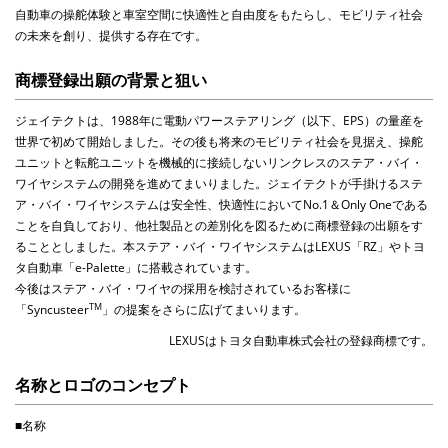
自動車の操舵体験と車室空間に快適性と自由度をもたらし、モビリティ社会
の未来を創り、提供する存在です。
商標登録出願の背景と狙い
ジェイテクトは、
1988
年に電動パワーステアリング（以下、
EPS
）の量産を
世界で初めて開始しました。その後も将来のモビリティ社会を見据え、操舵
ユニットと転舵ユニットを機械的に接続しないリンクレスのステア・バイ・
ワイヤシステムの開発を進めてまいりました。ジェイテクトが手掛けるステ
ア・バイ・ワイヤシステムは安全性、快適性において
No.1
＆
Only One
である
ことを自負しており、他社製品との差別化を図るために商標登録の出願をす
ることとしました。
本ステア・バイ・ワイヤシステムは
LEXUS
「
RZ
」やトヨ
タ自動車「
e-Palette
」に搭載されています。
今後はステア・バイ・ワイヤの採用を検討されているお客様に
TM
「
Syncusteer
」の提案をさらに広げてまいります。
LEXUS
はトヨタ自動車株式会社の登録商標です。
名称とロゴのコンセプト
■名称