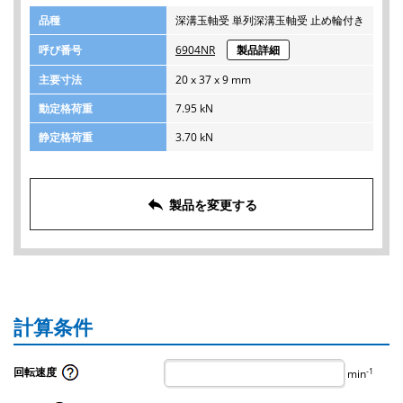
品種
深溝玉軸受 単列深溝玉軸受 止め輪付き
呼び番号
6904NR
製品詳細
主要寸法
20 x 37 x 9 mm
動定格荷重
7.95 kN
静定格荷重
3.70 kN
reply
製品を変更する
計算条件
回転速度
-1
min