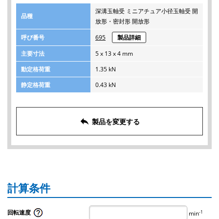
深溝玉軸受 ミニアチュア小径玉軸受 開
品種
放形・密封形 開放形
呼び番号
695
製品詳細
主要寸法
5 x 13 x 4 mm
動定格荷重
1.35 kN
静定格荷重
0.43 kN
reply
製品を変更する
計算条件
回転速度
-1
min