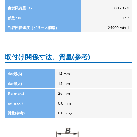
疲労限荷重 : Cu
0.120 kN
係数 : f0
13.2
許容回転速度（グリース潤滑）
24000 min-1
取付け関係寸法、質量(参考)
da(最小)
14 mm
da(最大)
15 mm
Da(max.)
26 mm
ra(max.)
0.6 mm
質量(参考)
0.032 kg