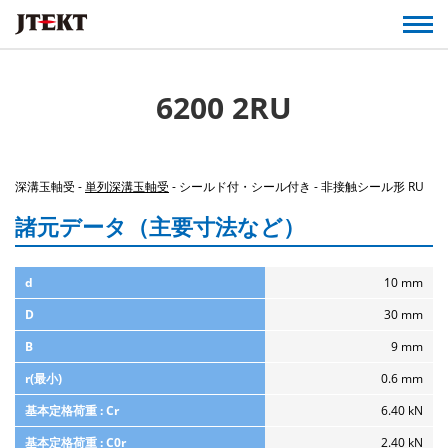
6200 2RU
深溝玉軸受 -
単列深溝玉軸受
- シールド付・シール付き - 非接触シール形 RU
諸元データ（主要寸法など）
d
10 mm
D
30 mm
B
9 mm
r(最小)
0.6 mm
基本定格荷重 : Cr
6.40 kN
基本定格荷重 : C0r
2.40 kN