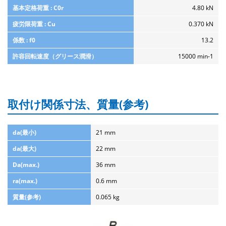
基本定格荷重 : C0r
4.80 kN
疲労限荷重 : Cu
0.370 kN
係数 : f0
13.2
許容回転速度（グリース潤滑）
15000 min-1
取付け関係寸法、質量(参考)
da(最小)
21 mm
da(最大)
22 mm
Da(max.)
36 mm
ra(max.)
0.6 mm
質量(参考)
0.065 kg