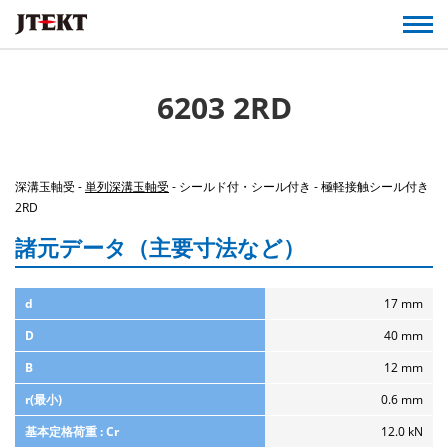
6203 2RD
深溝玉軸受 -
単列深溝玉軸受
- シールド付・シール付き - 極軽接触シール付き
2RD
諸元データ（主要寸法など）
d
17 mm
D
40 mm
B
12 mm
r(最小)
0.6 mm
基本定格荷重 : Cr
12.0 kN