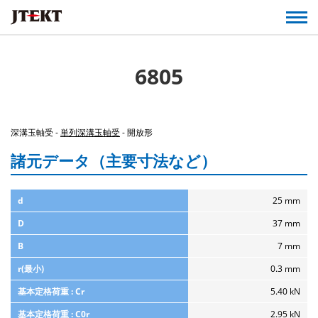
6805
深溝玉軸受 -
単列深溝玉軸受
- 開放形
諸元データ（主要寸法など）
d
25 mm
D
37 mm
B
7 mm
r(最小)
0.3 mm
基本定格荷重 : Cr
5.40 kN
基本定格荷重 : C0r
2.95 kN