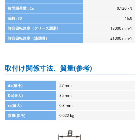
疲労限荷重 : Cu
0.120 kN
係数 : f0
16.0
許容回転速度（グリース潤滑）
18000 min-1
許容回転速度（油潤滑）
21000 min-1
取付け関係寸法、質量(参考)
da(最小)
27 mm
Da(最大)
35 mm
ra(最大)
0.3 mm
質量(参考)
0.022 kg