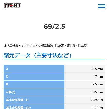
69/2.5
深溝玉軸受 -
ミニアチュア小径玉軸受
- 開放形・密封形 - 開放形
諸元データ（主要寸法など）
d
2.5 mm
D
7 mm
B
2.5 mm
r(最小)
0.15 mm
基本定格荷重 : Cr
0.390 kN
基本定格荷重 : C0r
0.11 kN