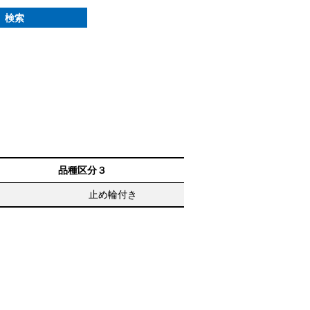
検索
品種区分３
止め輪付き