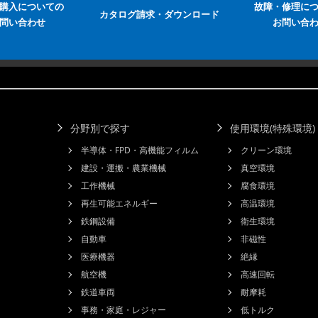
購入についての
故障・修理に
カタログ請求・ダウンロード
問い合わせ
お問い合
分野別で探す
使用環境(特殊環境
半導体・FPD・高機能フィルム
クリーン環境
建設・運搬・農業機械
真空環境
工作機械
腐食環境
再生可能エネルギー
高温環境
鉄鋼設備
衛生環境
自動車
非磁性
医療機器
絶縁
航空機
高速回転
鉄道車両
耐摩耗
事務・家庭・レジャー
低トルク