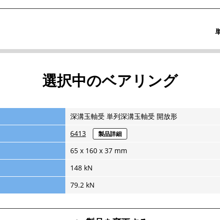
選択中のベアリング
深溝玉軸受 単列深溝玉軸受 開放形
6413
製品詳細
65 x 160 x 37 mm
148 kN
79.2 kN