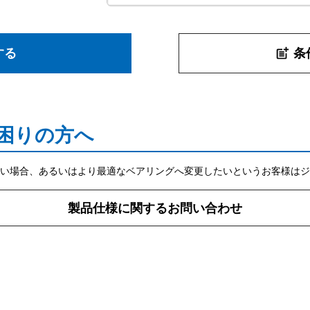
する
条
post_add
困りの方へ
い場合、あるいはより最適なベアリングへ変更したいというお客様はジ
製品仕様に関するお問い合わせ