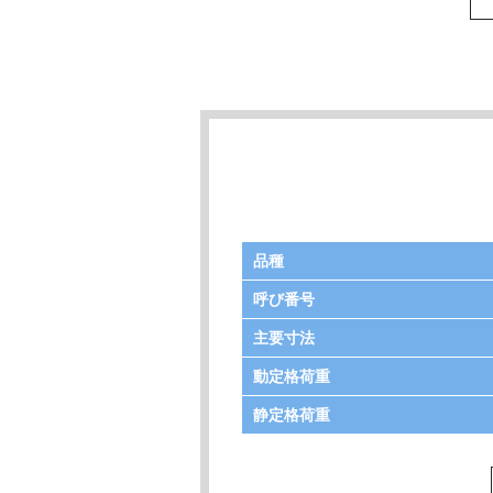
品種
呼び番号
主要寸法
動定格荷重
静定格荷重