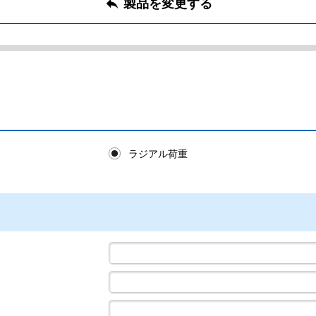
製品を変更する
reply
ラジアル荷重