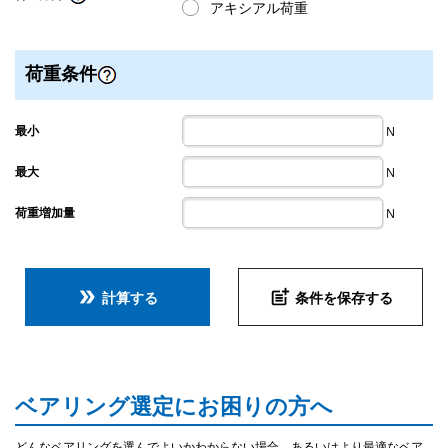
アキシアル荷重
荷重条件
最小
N
最大
N
荷重増加量
N
double_arrow
post_add
計算する
条件を保存する
ベアリング選定にお困りの方へ
どんなベアリングを選んでよいかわからない場合、あるいはより最適なベア