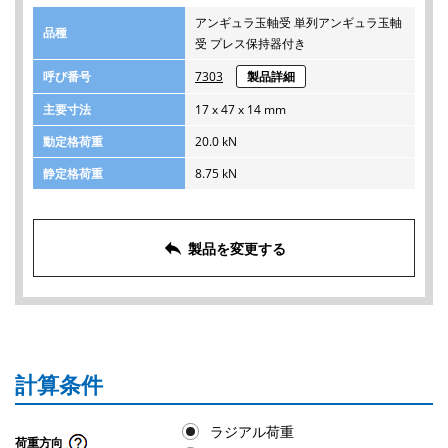
アンギュラ玉軸受 単列アンギュラ玉軸
品種
受 プレス保持器付き
呼び番号
7303
製品詳細
主要寸法
17 x 47 x 14 mm
動定格荷重
20.0 kN
静定格荷重
8.75 kN
reply
製品を変更する
計算条件
ラジアル荷重
荷重方向