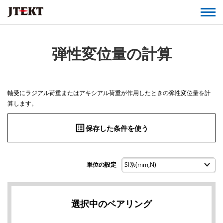
弾性変位量の計算
軸受にラジアル荷重またはアキシアル荷重が作用したときの弾性変位量を計
算します。
list_alt
保存した条件を使う
単位の設定
選択中のベアリング