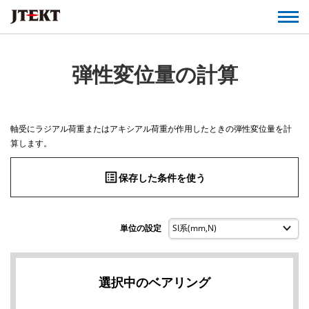
弾性変位量の計算
軸受にラジアル荷重またはアキシアル荷重が作用したときの弾性変位量を計
算します。
list_alt
保存した条件を使う
単位の設定
選択中のベアリング