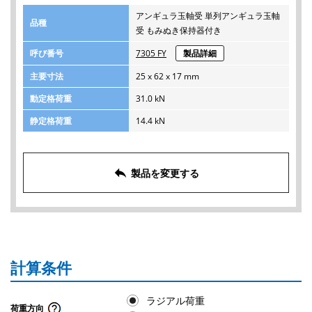
アンギュラ玉軸受 単列アンギュラ玉軸
品種
受 もみぬき保持器付き
呼び番号
7305 FY
製品詳細
主要寸法
25 x 62 x 17 mm
動定格荷重
31.0 kN
静定格荷重
14.4 kN
reply
製品を変更する
計算条件
ラジアル荷重
荷重方向