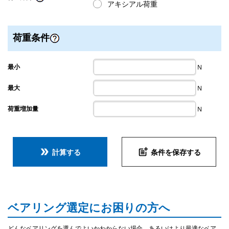
アキシアル荷重
荷重条件
最小
N
最大
N
荷重増加量
N
double_arrow
post_add
計算する
条件を保存する
ベアリング選定にお困りの方へ
どんなベアリングを選んでよいかわからない場合、あるいはより最適なベア