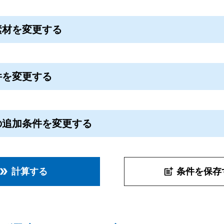
素材を変更する
件を変更する
の追加条件を変更する
計算する
条件を保存
uble_arrow
post_add