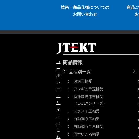
技術・商品仕様についての
商品ご
お問い合わせ
お
商品情報
コ
ー
品種別一覧
ポ
深溝玉軸受
レ
ー
アンギュラ玉軸受
ト
特殊環境用玉軸受
サ
（EXSEVシリーズ）
イ
スラスト玉軸受
ト
自動調心玉軸受
は
自動調心ころ軸受
こ
円すいころ軸受
ち