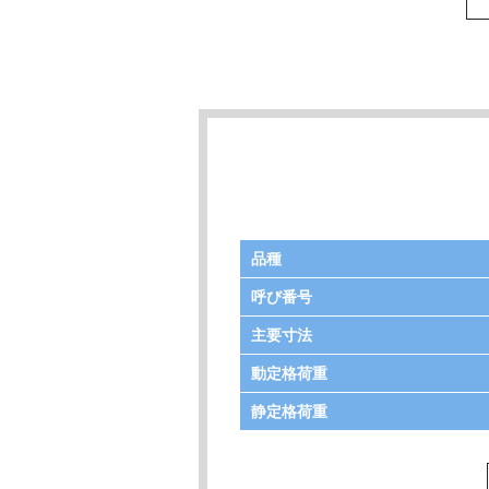
品種
呼び番号
主要寸法
動定格荷重
静定格荷重