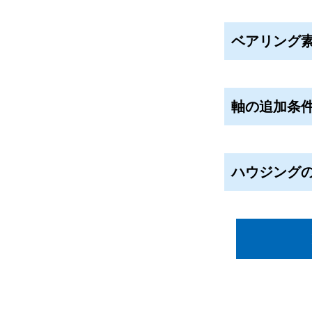
ベアリング
軸の追加条
ハウジング
do