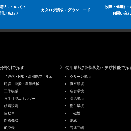
購入についての
故障・修理に
カタログ請求・ダウンロード
問い合わせ
お問い合
分野別で探す
使用環境(特殊環境)・要求性能で探
半導体・FPD・高機能フィルム
クリーン環境
建設・運搬・農業機械
真空環境
工作機械
腐食環境
再生可能エネルギー
高温環境
鉄鋼設備
衛生環境
自動車
非磁性
医療機器
絶縁
航空機
高速回転