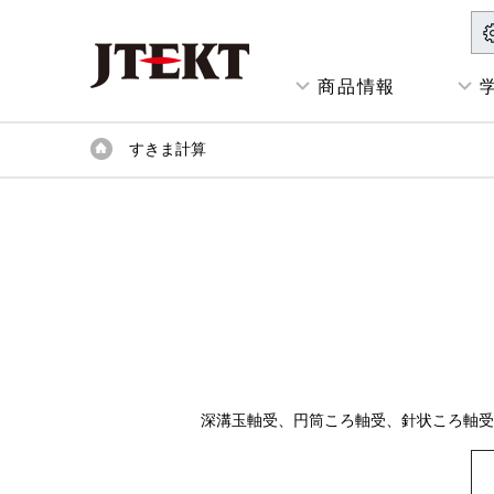
商品情報
すきま計算
深溝玉軸受、円筒ころ軸受、針状ころ軸受