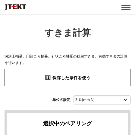
すきま計算
深溝玉軸受、円筒ころ軸受、針状ころ軸受の残留すきま、有効すきまの計算
を行います。
list_alt
保存した条件を使う
単位の設定
選択中のベアリング