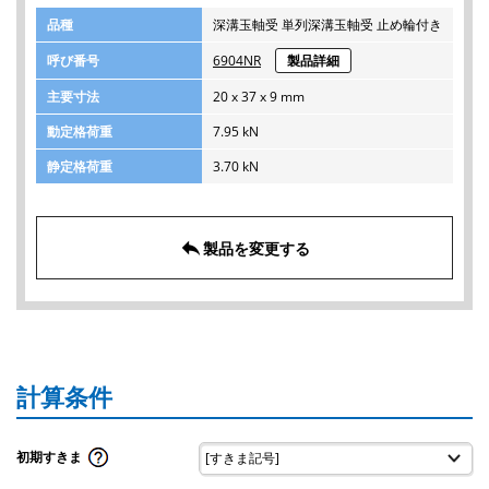
品種
深溝玉軸受 単列深溝玉軸受 止め輪付き
呼び番号
6904NR
製品詳細
主要寸法
20 x 37 x 9 mm
動定格荷重
7.95 kN
静定格荷重
3.70 kN
reply
製品を変更する
計算条件
初期すきま