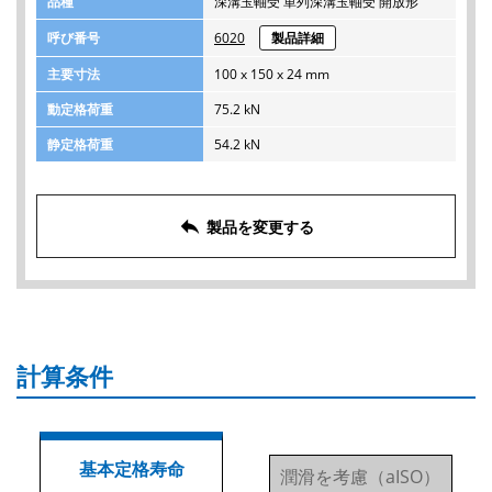
品種
深溝玉軸受 単列深溝玉軸受 開放形
呼び番号
6020
製品詳細
主要寸法
100 x 150 x 24 mm
動定格荷重
75.2 kN
静定格荷重
54.2 kN
reply
製品を変更する
計算条件
基本定格寿命
潤滑を考慮（aISO）