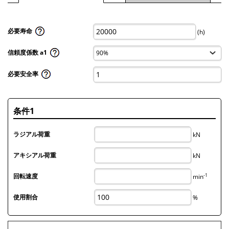
必要寿命
(h)
信頼度係数 a1
必要安全率
条件1
ラジアル荷重
kN
アキシアル荷重
kN
-1
回転速度
min
使用割合
%