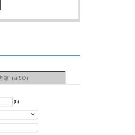
慮（aISO）
(h)