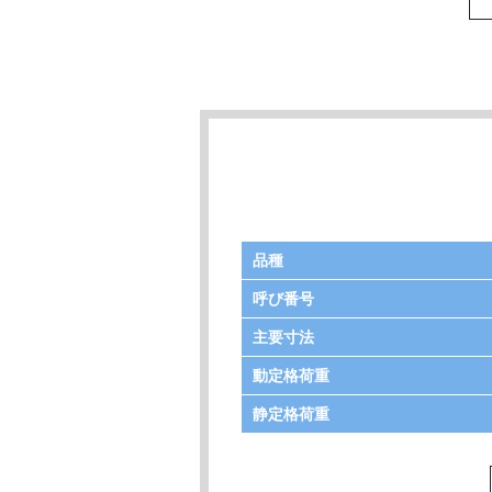
品種
呼び番号
主要寸法
動定格荷重
静定格荷重