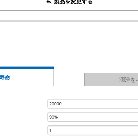
製品を変更する
reply
寿命
潤滑を考