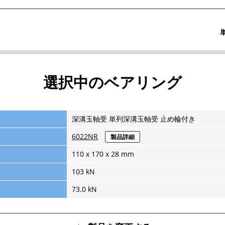
選択中のベアリング
深溝玉軸受 単列深溝玉軸受 止め輪付き
6022NR
製品詳細
110 x 170 x 28 mm
103 kN
73.0 kN