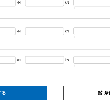
kN
kN
1
kN
kN
1
kN
kN
1
する
条
post_add