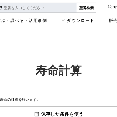
サ
学ぶ・調べる・活用事例
ダウンロード
販
寿命計算
寿命の計算を行います。
保存した条件を使う
list_alt