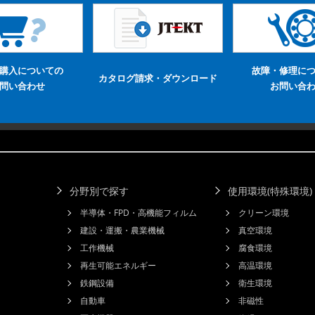
購入についての
故障・修理に
カタログ請求・ダウンロード
問い合わせ
お問い合
分野別で探す
使用環境(特殊環境
半導体・FPD・高機能フィルム
クリーン環境
建設・運搬・農業機械
真空環境
工作機械
腐食環境
再生可能エネルギー
高温環境
鉄鋼設備
衛生環境
自動車
非磁性