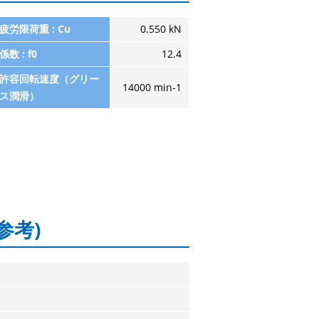
疲労限荷重 : Cu
0.550 kN
係数 : f0
12.4
許容回転速度（グリー
14000 min-1
ス潤滑）
参考)