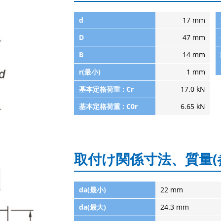
d
17 mm
D
47 mm
B
14 mm
r(最小)
1 mm
基本定格荷重 : Cr
17.0 kN
基本定格荷重 : C0r
6.65 kN
取付け関係寸法、質量(
da(最小)
22 mm
da(最大)
24.3 mm