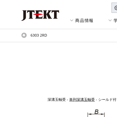
商品情報
6303 2RD
深溝玉軸受 -
単列深溝玉軸受
- シールド付