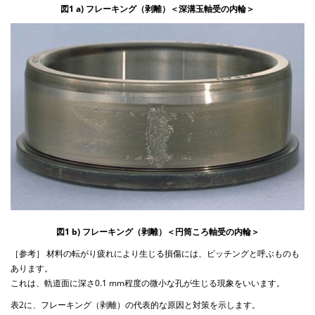
図1 a) フレーキング（剥離）＜深溝玉軸受の内輪＞
図1 b) フレーキング（剥離）＜円筒ころ軸受の内輪＞
［参考］ 材料の転がり疲れにより生じる損傷には、ピッチングと呼ぶものも
あります。
これは、軌道面に深さ0.1 mm程度の微小な孔が生じる現象をいいます。
表2に、フレーキング（剥離）の代表的な原因と対策を示します。