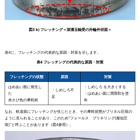
図3 b) フレッチング＜深溝玉軸受の外輪外径面＞
表4に、フレッチングの代表的な原因・対策を示します。
表4 フレッチングの代表的な原因・対策
フレッチングの状態
原因
対策
はめあい面に発生し
・しめしろ を大きくする
・しめしろ不
た
・はめあい面に潤滑剤を塗
足
赤さび色の摩耗粉
布
なお、軌道面にフレッチングが生じたとき、その摩耗状態がブリネル圧痕の
ように見られることがあり、このため"フォールス ブリネリング(擬似圧
痕)"と呼ぶことがあります（図4参照）。