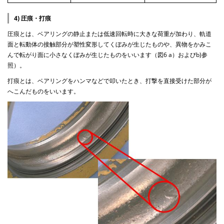
4) 圧痕・打痕
圧痕とは、ベアリングの静止または低速回転時に大きな荷重が加わり、軌道
面と転動体の接触部分が塑性変形してくぼみが生じたものや、異物をかみこ
んで転がり面に小さなくぼみが生じたものをいいます（図6 a）およびb)参
照）。
打痕とは、ベアリングをハンマなどで叩いたとき、打撃を直接受けた部分が
へこんだものをいいます。