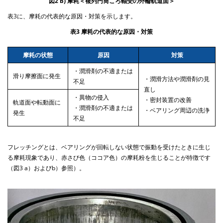
図2 b) 摩耗＜複列円筒ころ軸受の外輪軌道面＞
表3に、摩耗の代表的な原因・対策を示します。
表3 摩耗の代表的な原因・対策
摩耗の状態
原因
対策
・潤滑剤の不適または
滑り摩擦面に発生
・潤滑方法や潤滑剤の見
不足
直し
・異物の侵入
・密封装置の改善
軌道面や転動面に
・潤滑剤の不適または
・ベアリング周辺の洗浄
発生
不足
フレッチングとは、ベアリングが回転しない状態で振動を受けたときに生じ
る摩耗現象であり、赤さび色（ココア色）の摩耗粉を生じることが特徴です
（図3 a）およびb）参照）。