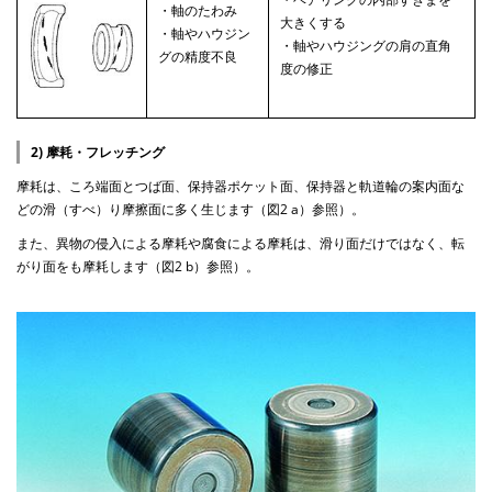
・軸のたわみ
大きくする
・軸やハウジン
・軸やハウジングの肩の直角
グの精度不良
度の修正
2) 摩耗・フレッチング
摩耗は、ころ端面とつば面、保持器ポケット面、保持器と軌道輪の案内面な
どの滑（すべ）り摩擦面に多く生じます（図2 a）参照）。
また、異物の侵入による摩耗や腐食による摩耗は、滑り面だけではなく、転
がり面をも摩耗します（図2 b）参照）。