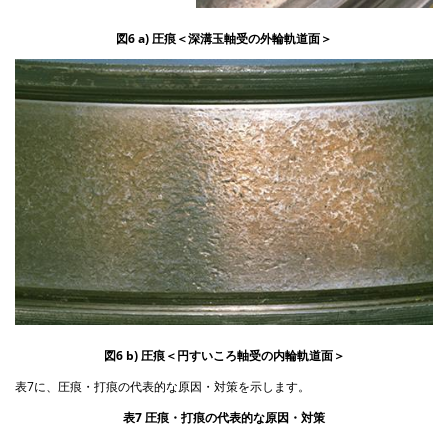
図6 a) 圧痕＜深溝玉軸受の外輪軌道面＞
図6 b) 圧痕＜円すいころ軸受の内輪軌道面＞
表7に、圧痕・打痕の代表的な原因・対策を示します。
表7 圧痕・打痕の代表的な原因・対策