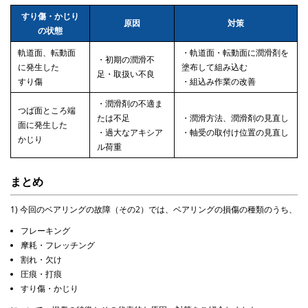
すり傷・かじり
原因
対策
の状態
軌道面、転動面
・軌道面・転動面に潤滑剤を
・初期の潤滑不
に発生した
塗布して組み込む
足・取扱い不良
すり傷
・組込み作業の改善
・潤滑剤の不適ま
つば面ところ端
たは不足
・潤滑方法、潤滑剤の見直し
面に発生した
・過大なアキシア
・軸受の取付け位置の見直し
かじり
ル荷重
まとめ
1) 今回のベアリングの故障（その2）では、ベアリングの損傷の種類のうち、
フレーキング
摩耗・フレッチング
割れ・欠け
圧痕・打痕
すり傷・かじり