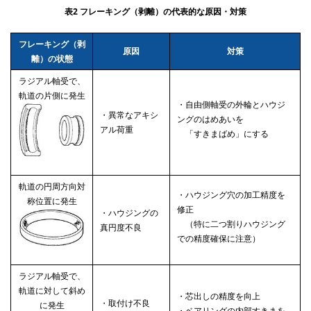
表2 フレーキング（剥離）の代表的な原因・対策
フレーキング（剥
原因
対策
離）の状態
ラジアル軸受で、
軌道の片側に発生
・自由側軸受の外輪とハウジ
・異常なアキシ
ングのはめあいを
アル荷重
「すきまばめ」にする
軌道の円周方向対
・ハウジング穴の加工精度を
称位置に発生
修正
・ハウジングの
（特に二つ割りハウジング
真円度不良
での精度確保に注意）
ラジアル軸受で、
軌道に対して斜め
・芯出しの精度を向上
・取付け不良
に発生
・ベアリングの内部すきまを