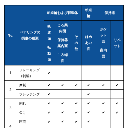
軌道
軌道輪および転動体
保持器
輪
ころ案
軌
ポケ
内面
ベアリングの
道
No.
ット
そ
はめ
損傷の種類
面
保持器
リベ
面
の
あい
案内面
ット
転
他
面
案内
動
ころ端
面
面
面
フレーキング
1
✔
（剥離）
摩耗
✔
✔
✔
✔
✔
✔
2
フレッチング
✔
✔
割れ
✔
✔
✔
✔
✔
✔
3
欠け
✔
✔
✔
✔
✔
✔
圧痕
✔
✔
✔
✔
4