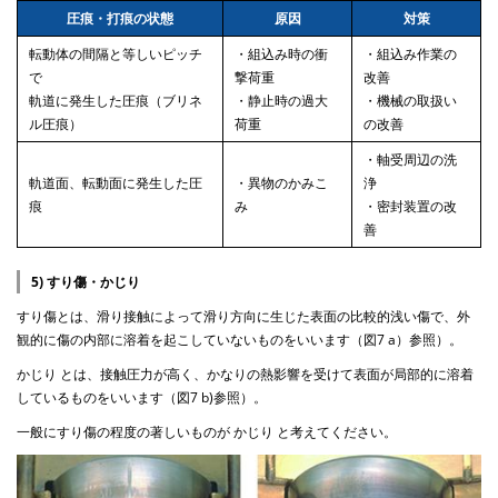
圧痕・打痕の状態
原因
対策
転動体の間隔と等しいピッチ
・組込み時の衝
・組込み作業の
で
撃荷重
改善
軌道に発生した圧痕（ブリネ
・静止時の過大
・機械の取扱い
ル圧痕）
荷重
の改善
・軸受周辺の洗
軌道面、転動面に発生した圧
・異物のかみこ
浄
痕
み
・密封装置の改
善
5) すり傷・かじり
すり傷とは、滑り接触によって滑り方向に生じた表面の比較的浅い傷で、外
観的に傷の内部に溶着を起こしていないものをいいます（図7 a）参照）。
かじり とは、接触圧力が高く、かなりの熱影響を受けて表面が局部的に溶着
しているものをいいます（図7 b)参照）。
一般にすり傷の程度の著しいものが かじり と考えてください。