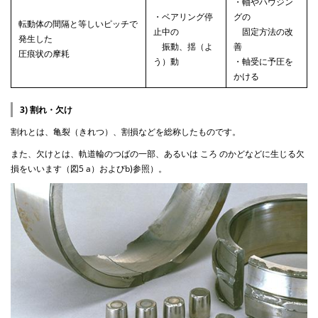
・軸やハウジン
・ベアリング停
グの
転動体の間隔と等しいピッチで
止中の
固定方法の改
発生した
振動、揺（よ
善
圧痕状の摩耗
う）動
・軸受に予圧を
かける
3) 割れ・欠け
割れとは、亀裂（きれつ）、割損などを総称したものです。
また、欠けとは、軌道輪のつばの一部、あるいは ころ のかどなどに生じる欠
損をいいます（図5 a）およびb)参照）。