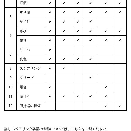
打痕
✔
✔
✔
✔
✔
✔
すり傷
✔
✔
✔
✔
✔
✔
5
かじり
✔
✔
✔
✔
さび
✔
✔
✔
✔
✔
✔
6
腐食
✔
✔
✔
✔
✔
✔
なし地
✔
7
変色
✔
✔
✔
✔
8
スミアリング
✔
✔
9
クリープ
✔
10
電食
✔
✔
11
焼付き
✔
✔
✔
✔
✔
12
保持器の損傷
✔
✔
詳しいベアリング各部の名称については、こちらをご覧ください。