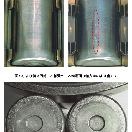
図7 a) すり傷＜円筒ころ軸受のころ転動面（軸方向のすり傷）＞