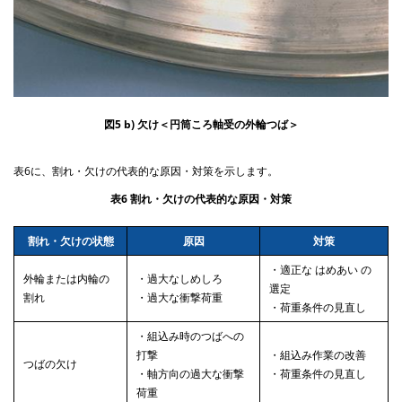
図5 b) 欠け＜円筒ころ軸受の外輪つば＞
表6に、割れ・欠けの代表的な原因・対策を示します。
表6 割れ・欠けの代表的な原因・対策
割れ・欠けの状態
原因
対策
・適正な はめあい の
外輪または内輪の
・過大なしめしろ
選定
割れ
・過大な衝撃荷重
・荷重条件の見直し
・組込み時のつばへの
打撃
・組込み作業の改善
つばの欠け
・軸方向の過大な衝撃
・荷重条件の見直し
荷重