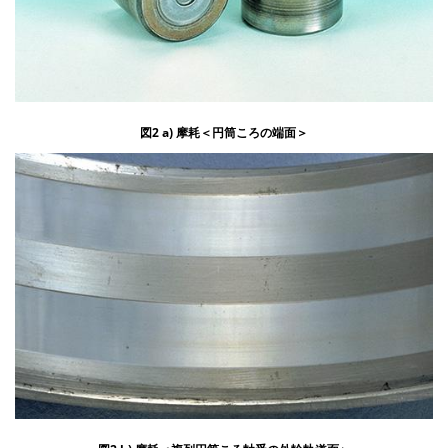
図2 a) 摩耗＜円筒ころの端面＞