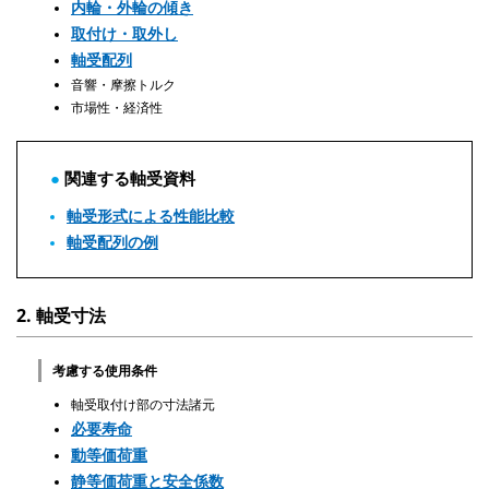
内輪・外輪の傾き
取付け・取外し
軸受配列
音響・摩擦トルク
市場性・経済性
関連する軸受資料
軸受形式による性能比較
軸受配列の例
2. 軸受寸法
考慮する使用条件
軸受取付け部の寸法諸元
必要寿命
動等価荷重
静等価荷重と安全係数