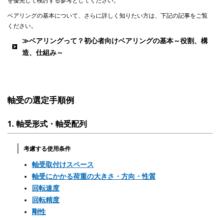
を優先して検討する参考としてください。
ベアリングの基本について、さらに詳しく知りたい方は、下記の記事をご覧
ください。
≫ベアリングって？初心者向けベアリングの基本～役割、構
造、仕組み～
軸受の選定手順例
1. 軸受形式・軸受配列
考慮する使用条件
軸受取付けスペース
軸受にかかる荷重の大きさ・方向・性質
回転速度
回転精度
剛性