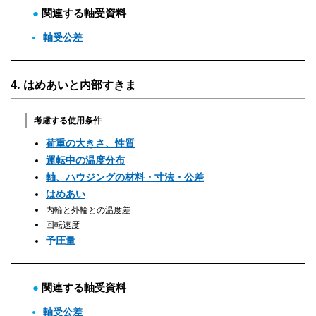
関連する軸受資料
軸受公差
4. はめあいと内部すきま
考慮する使用条件
荷重の大きさ、性質
運転中の温度分布
軸、ハウジングの材料・寸法・公差
はめあい
内輪と外輪との温度差
回転速度
予圧量
関連する軸受資料
軸受公差