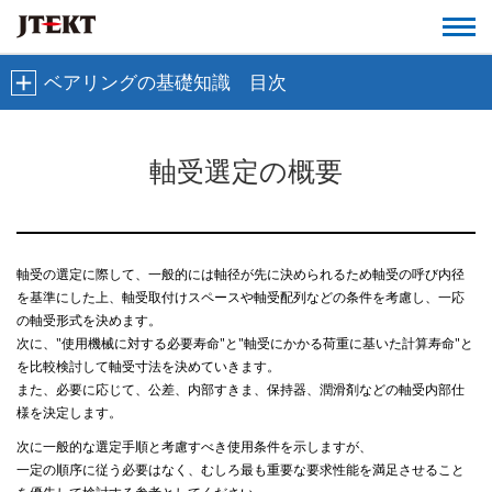
ベアリングの基礎知識 目次
軸受選定の概要
軸受の選定に際して、一般的には軸径が先に決められるため軸受の呼び内径
を基準にした上、軸受取付けスペースや軸受配列などの条件を考慮し、一応
の軸受形式を決めます。
次に、"使用機械に対する必要寿命"と"軸受にかかる荷重に基いた計算寿命"と
を比較検討して軸受寸法を決めていきます。
また、必要に応じて、公差、内部すきま、保持器、潤滑剤などの軸受内部仕
様を決定します。
次に一般的な選定手順と考慮すべき使用条件を示しますが、
一定の順序に従う必要はなく、むしろ最も重要な要求性能を満足させること