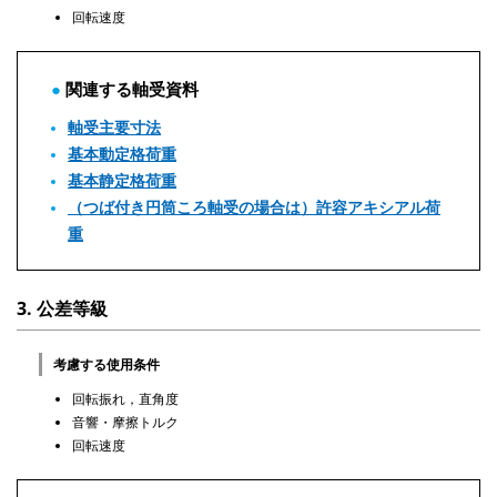
回転速度
関連する軸受資料
軸受主要寸法
基本動定格荷重
基本静定格荷重
（つば付き円筒ころ軸受の場合は）許容アキシアル荷
重
3. 公差等級
考慮する使用条件
回転振れ，直角度
音響・摩擦トルク
回転速度